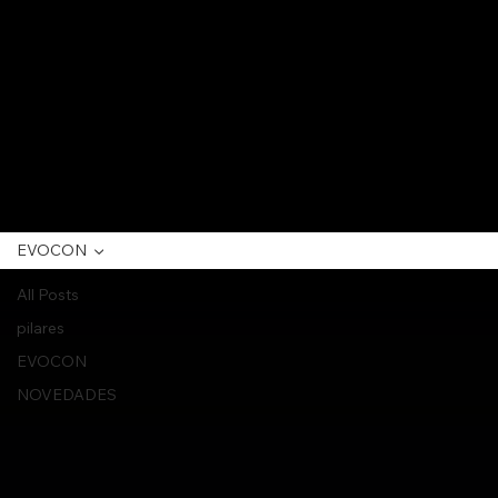
EVOCON
All Posts
pilares
EVOCON
NOVEDADES