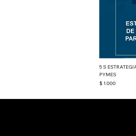
5 S ESTRATEGI
PYMES
Precio
$ 1.000