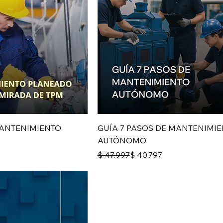
ANTENIMIENTO
GUÍA 7 PASOS DE MANTENIMI
AUTÓNOMO
Precio
Precio de oferta
$ 47.997
$ 40.797