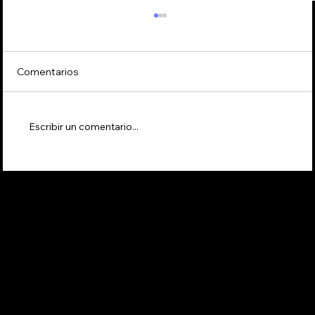
Comentarios
Escribir un comentario...
Cómo Implementar la Filosofía Kaizen
para Lograr una Cultura de Mejora
Continua